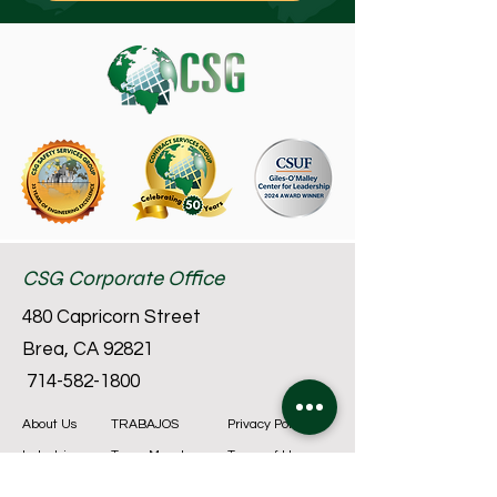
CSG Corporate Office
480 Capricorn Street
Brea, CA 92821
714-582-1800
About Us
TRABAJOS
Privacy Policy
Industries
Team Members
Terms of Use
Services
Resources
Accessibility Statement